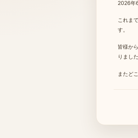
2026
これま
す。
皆様か
りまし
またど