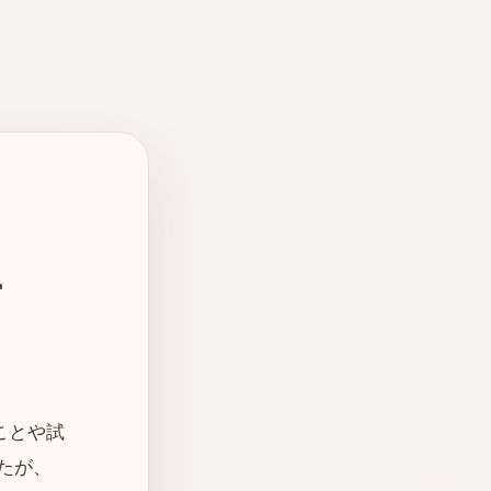
せ
たことや試
たが、